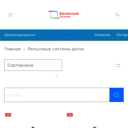
Школьные доски
Рельсовые системы досок
Новинки
Интер
Главная
Рельсовые системы досок
-21%
-21%