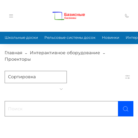
Школьные доски
Рельсовые системы досок
Новинки
Интер
Главная
Интерактивное оборудование
Проекторы