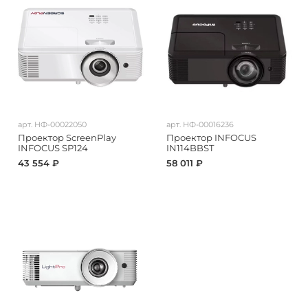
арт.
НФ-00022050
арт.
НФ-00016236
Проектор ScreenPlay
Проектор INFOCUS
INFOCUS SP124
IN114BBST
43 554 ₽
58 011 ₽