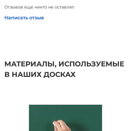
мела, маркера и др. принадлежностей на одну из 4-ёх
Отзывов еще никто не оставлял
досок.
Написать отзыв
Все школьные доски соответствуют ГОСТ 20064-86
ДОСКИ КЛАССНЫЕ
МАТЕРИАЛЫ, ИСПОЛЬЗУЕМЫЕ
В НАШИХ ДОСКАХ