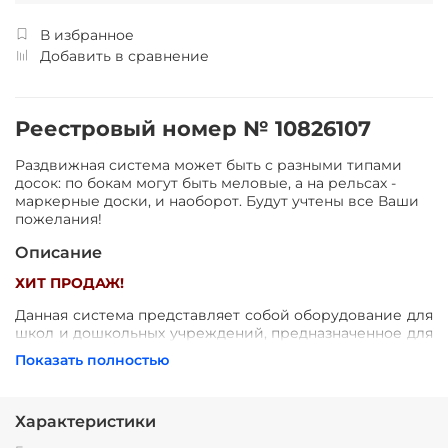
В избранное
Добавить в сравнение
Реестровый номер № 10826107
Раздвижная система может быть с разными типами
досок: по бокам могут быть меловые, а на рельсах -
маркерные доски, и наоборот. Будут учтены все Ваши
пожелания!
Описание
ХИТ ПРОДАЖ!
Данная система представляет собой оборудование для
школ и дошкольных учреждений, предназначенное для
экономии ученического пространства и удобства
Показать полностью
преподавателей.
Функционально состоит из 4-х поверхностей (для
писания мелом, либо маркером), две из которых
Характеристики
свободно перемещаются по рельсовой системе,