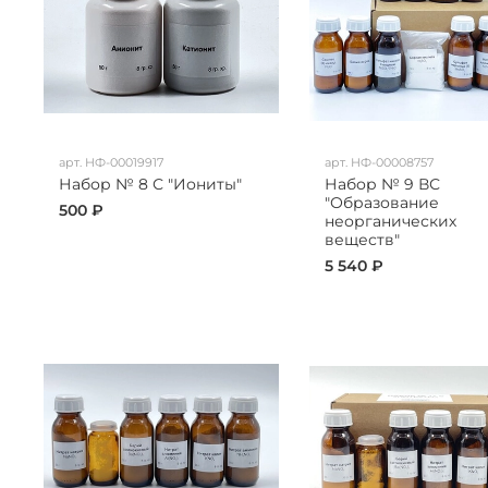
арт.
НФ-00019917
арт.
НФ-00008757
Набор № 8 С "Иониты"
Набор № 9 ВС
"Образование
500 ₽
неорганических
веществ"
5 540 ₽