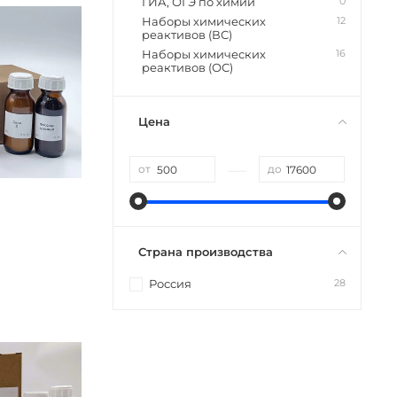
0
ГИА, ОГЭ по химии
12
Наборы химических
реактивов (ВС)
16
Наборы химических
реактивов (ОС)
Цена
—
от
до
Страна производства
28
Россия