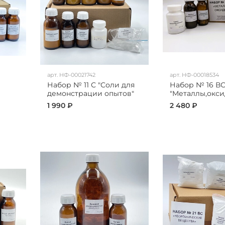
арт.
НФ-00021742
арт.
НФ-00018534
Набор № 11 С "Соли для
Набор № 16 В
демонстрации опытов"
"Металлы,окси
1 990 ₽
2 480 ₽