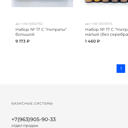
арт.
НФ-00021742
арт.
НФ-00019173
Набор № 17 С "Нитраты"
Набор № 17 С "Нитр
большой
малый (без серебра
9 173 ₽
1 460 ₽
1
БАЗИСНЫЕ СИСТЕМЫ
+7(963)905-90-33
отдел продаж