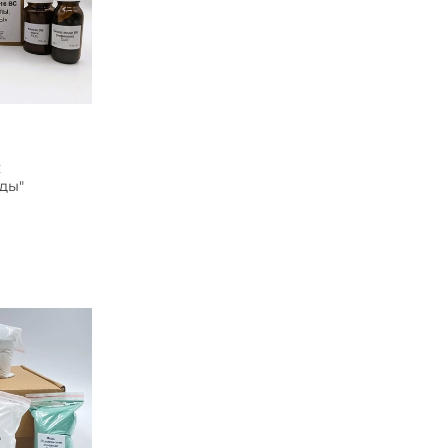
С
ды"