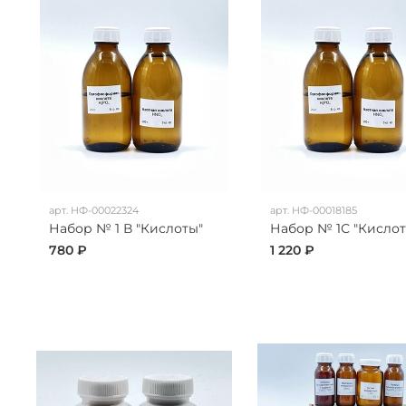
арт.
НФ-00022324
арт.
НФ-00018185
Набор № 1 В "Кислоты"
Набор № 1С "Кислот
780 ₽
1 220 ₽