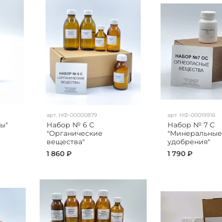
арт.
НФ-00000879
арт.
НФ-00019916
ы"
Набор № 6 С
Набор № 7 С
"Органические
"Минеральные
вещества"
удобрения"
1 860 ₽
1 790 ₽