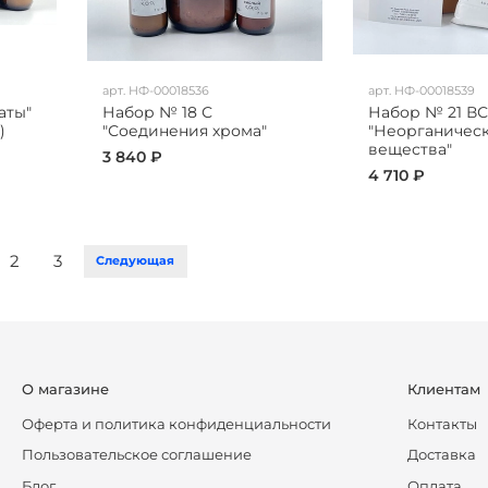
арт.
НФ-00018536
арт.
НФ-00018539
аты"
Набор № 18 С
Набор № 21 ВС
)
"Соединения хрома"
"Неорганичес
вещества"
3 840 ₽
4 710 ₽
2
3
Следующая
О магазине
Клиентам
Оферта и политика конфиденциальности
Контакты
Пользовательское соглашение
Доставка
Блог
Оплата