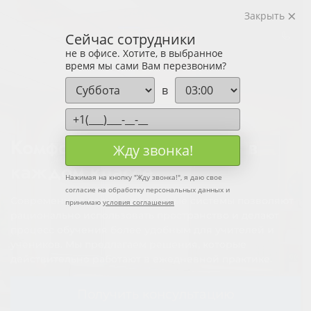
Закрыть
Сейчас сотрудники
не в офисе. Хотите, в выбранное
время мы сами Вам перезвоним?
в
Комфорт и эффективность в
Жду звонка!
каждом классе
Нажимая на кнопку "
Жду звонка!
", я даю свое
согласие на обработку персональных данных и
Современные доски и рельсовые системы позволяют
принимаю
условия соглашения
рационально использовать пространство и делают
процесс обучения более удобным для учителей и
учеников. Мы предлагаем решения, которые
действительно работают в ежедневной практике.
Получить консультацию