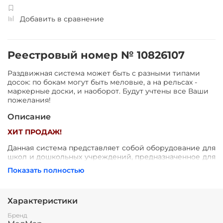
Добавить в сравнение
Реестровый номер № 10826107
Раздвижная система может быть с разными типами
досок: по бокам могут быть меловые, а на рельсах -
маркерные доски, и наоборот. Будут учтены все Ваши
пожелания!
Описание
ХИТ ПРОДАЖ!
Данная система представляет собой оборудование для
школ и дошкольных учреждений, предназначенное для
экономии ученического пространства и удобства
Показать полностью
преподавателей.
Функционально состоит из 4-х поверхностей (для
писания мелом, либо маркером), две из которых
Характеристики
свободно перемещаются по рельсовой системе,
Бренд
закрывая интерактивную доску, встроенную в центр