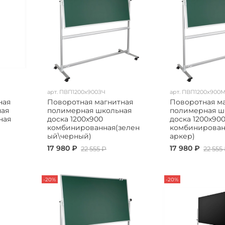
арт.
ПВП1200х900ЗЧ
арт.
ПВП1200х900
ная
Поворотная магнитная
Поворотная м
ная
полимерная школьная
полимерная ш
ная
доска 1200х900
доска 1200х90
комбинированная(зелен
комбинирован
ый\черный)
аркер)
17 980 ₽
17 980 ₽
22 555 ₽
22 555
-20%
-20%