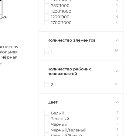
9
750*1000
6
1200*1000
6
1200*900
6
1700*1000
Количество элементов
агнитная
36
1
кольная
0 чёрная
 ₽
Количество рабочих
поверхностей
36
2
Цвет
7
Белый
7
Зеленый
5
Черный
5
Черный/зеленый
5
Черный/белый