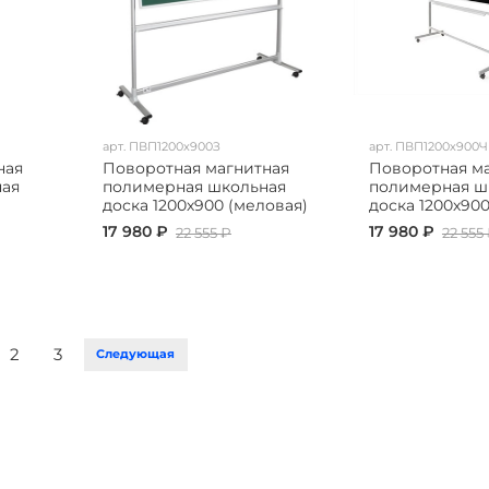
арт.
ПВП1200х900З
арт.
ПВП1200х900Ч
ная
Поворотная магнитная
Поворотная м
ная
полимерная школьная
полимерная ш
доска 1200х900 (меловая)
доска 1200х90
17 980 ₽
17 980 ₽
22 555 ₽
22 555
2
3
Следующая