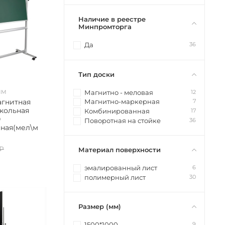
Наличие в реестре
Минпромторга
36
Да
Тип доски
12
Магнитно - меловая
ММ
агнитная
7
Магнитно-маркерная
кольная
17
Комбинированная
0
36
Поворотная на стойке
ная(мел\м
 ₽
Материал поверхности
6
эмалированный лист
30
полимерный лист
Размер (мм)
9
1500*1000