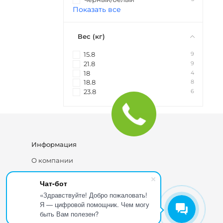
Показать все
Вес (кг)
9
15.8
9
21.8
4
18
8
18.8
6
23.8
Информация
О компании
Блог
Чат-бот
Каталог
«Здравствуйте! Добро пожаловать!
Я — цифровой помощник. Чем могу
быть Вам полезен?