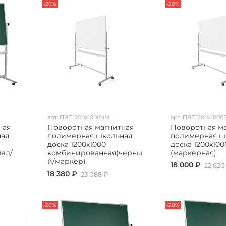
-20%
-20%
арт.
ПВП1200х1000ЧМ
арт.
ПВП1200х1000
ная
Поворотная магнитная
Поворотная м
ная
полимерная школьная
полимерная ш
доска 1200х1000
доска 1200х100
ел/
комбинированная(черны
(маркерная)
й/маркер)
18 000 ₽
22 620
18 380 ₽
23 088 ₽
-20%
-20%