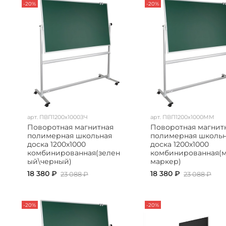
-20%
-20%
арт.
ПВП1200х1000ЗЧ
арт.
ПВП1200х1000ММ
Поворотная магнитная
Поворотная магнит
полимерная школьная
полимерная школь
доска 1200х1000
доска 1200х1000
комбинированная(зелен
комбинированная(м
ый\черный)
маркер)
18 380 ₽
18 380 ₽
23 088 ₽
23 088 ₽
-20%
-20%