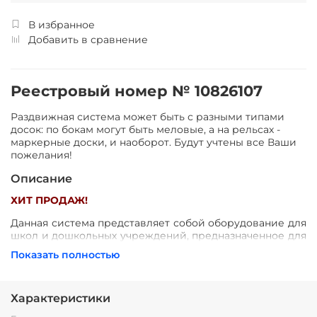
В избранное
Добавить в сравнение
Реестровый номер № 10826107
Раздвижная система может быть с разными типами
досок: по бокам могут быть меловые, а на рельсах -
маркерные доски, и наоборот. Будут учтены все Ваши
пожелания!
Описание
ХИТ ПРОДАЖ!
Данная система представляет собой оборудование для
школ и дошкольных учреждений, предназначенное для
экономии ученического пространства и удобства
Показать полностью
преподавателей.
Функционально состоит из 4-х поверхностей (для
писания мелом, либо маркером), две из которых
Характеристики
свободно перемещаются по рельсовой системе,