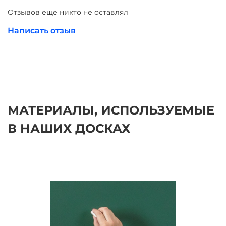
досок.
Отзывов еще никто не оставлял
Все школьные доски соответствуют ГОСТ 20064-86
Написать отзыв
ДОСКИ КЛАССНЫЕ
МАТЕРИАЛЫ, ИСПОЛЬЗУЕМЫЕ
В НАШИХ ДОСКАХ