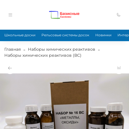
Школьные доски
Рельсовые системы досок
Новинки
Интер
Главная
Наборы химических реактивов
Наборы химических реактивов (ВС)