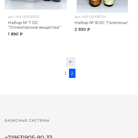
арт.
НФ-00008703
арт.
НФ-00008704
Набор № 7 ОС
Набор № 8 ОС "Галогены"
"Огнеопасные вещества"
2 930 ₽
1 890 ₽
1
2
БАЗИСНЫЕ СИСТЕМЫ
+7(963)905-90-33