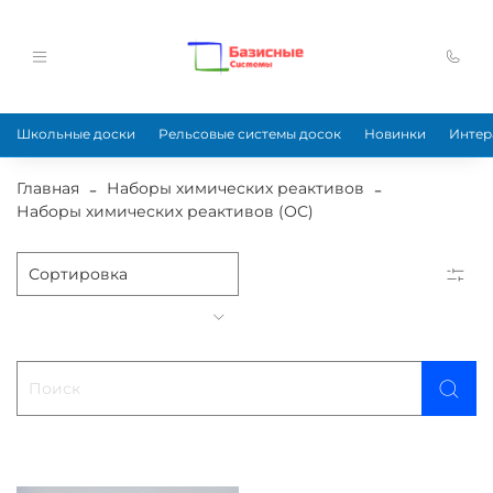
Школьные доски
Рельсовые системы досок
Новинки
Интер
Главная
Наборы химических реактивов
Наборы химических реактивов (ОС)