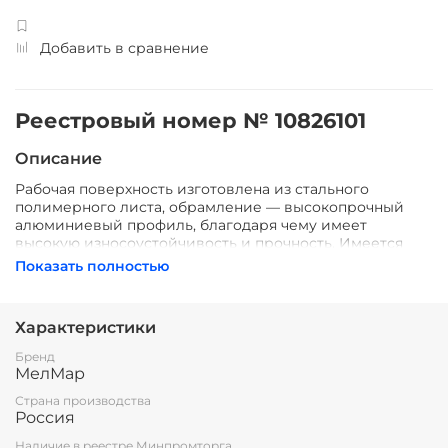
Добавить в сравнение
Реестровый номер № 10826101
Описание
Рабочая поверхность изготовлена из стального
полимерного листа, обрамление — высокопрочный
алюминиевый профиль, благодаря чему имеет
высокую износоустойчивость и прочность. Имеется
лоток для маркера и принадлежностей.
Показать полностью
Стальная основа доски даёт возможность крепления
наглядных учебных пособий к поверхности с помощью
Характеристики
магнитов.
Бренд
Все школьные доски соответствуют ГОСТ 20064-86
МелМар
ДОСКИ КЛАССНЫЕ
Страна производства
Россия
Наличие в реестре Минпромторга