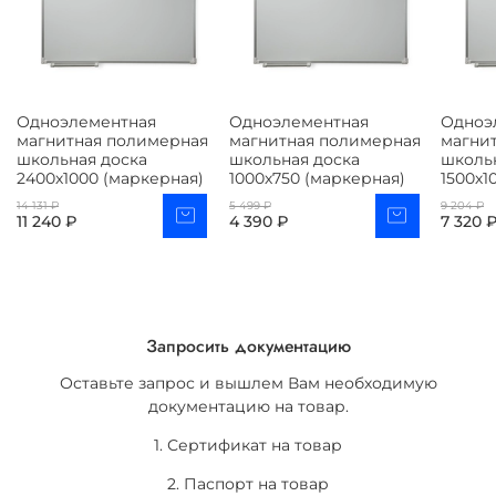
Одноэлементная
Одноэлементная
Одноэ
магнитная полимерная
магнитная полимерная
магни
школьная доска
школьная доска
школь
2400х1000 (маркерная)
1000х750 (маркерная)
1500х1
14 131 ₽
5 499 ₽
9 204 ₽
11 240 ₽
4 390 ₽
7 320 
Запросить документацию
Оставьте запрос и вышлем Вам необходимую
документацию на товар.
1. Сертификат на товар
2. Паспорт на товар