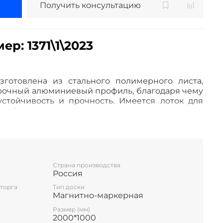
Получить консультацию
р: 1371\1\2023
зготовлена из стального полимерного листа,
очный алюминиевый профиль, благодаря чему
стойчивость и прочность. Имеется лоток для
стей.
даёт возможность крепления наглядных учебных
с помощью магнитов.
ответствуют ГОСТ 20064-86 ДОСКИ КЛАССНЫЕ
Страна производства
Россия
торга
Тип доски
Магнитно-маркерная
Размер (мм)
2000*1000