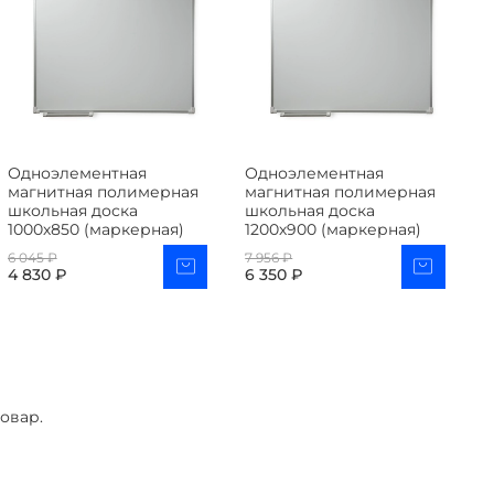
Одноэлементная
Одноэлементная
О
магнитная полимерная
магнитная полимерная
м
школьная доска
школьная доска
ш
1000х850 (маркерная)
1200х900 (маркерная)
1
6 045 ₽
7 956 ₽
1
4 830 ₽
6 350 ₽
8
овар.