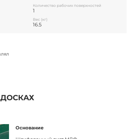
Количество рабочих поверхностей
1
Вес (кг)
16.5
влял
 ДОСКАХ
Основание