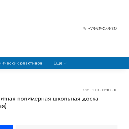
+79639059033
мических реактивов
Еще
арт.
ОП2000х1000Б
итная полимерная школьная доска
ая)