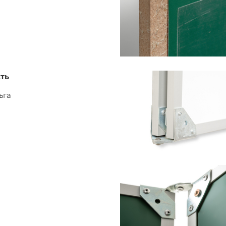
ть
ьга