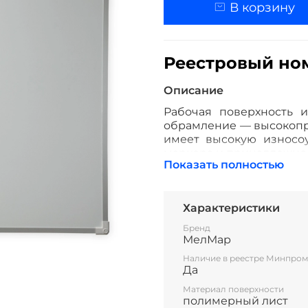
В корзину
Реестровый номе
Описание
Рабочая поверхность и
обрамление — высокопр
имеет высокую износоу
маркера и принадлежно
Показать полностью
Стальная основа доски 
пособий к поверхности 
Характеристики
Все школьные доски со
Бренд
МелМар
Наличие в реестре Минпром
Да
Материал поверхности
полимерный лист