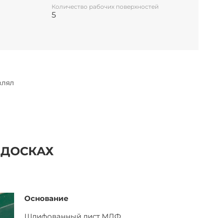
Количество рабочих поверхностей
5
влял
 ДОСКАХ
Основание
Шлифованный лист
МДФ