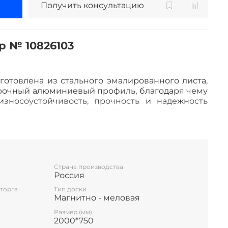
Получить консультацию
р № 10826103
готовлена из стального эмалированного листа,
очный алюминиевый профиль, благодаря чему
износоустойчивость, прочность и
надежность
ент это центральная часть школьной доски,
ене, а створки (2-й и 3-й элементы), могут
 и закрываться от плоскости центральной части
ны. Петли многоэлементных досок рассчитаны на
 кг. Имеется лоток для мела/маркера и
Страна производства
Россия
ответствуют ГОСТ 20064-86 ДОСКИ КЛАССНЫЕ
торга
Тип доски
Магнитно - меловая
Размер (мм)
2000*750