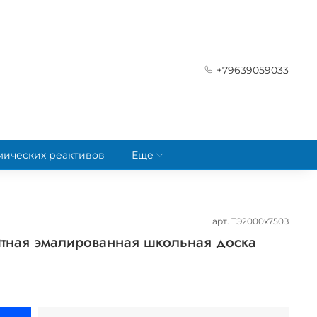
+79639059033
мических реактивов
Еще
арт.
ТЭ2000х750З
итная эмалированная школьная доска