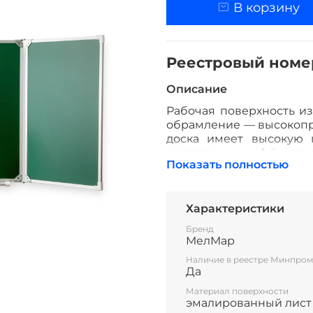
В корзину
Реестровый номе
Описание
Рабочая поверхность из
обрамление — высокопр
доска имеет высокую 
конструкции. 1-й элем
Показать полностью
которая крепится к ст
независимо открываться
доски до плоскости сте
нагрузку свыше 100
Характеристики
принадлежностей.
Бренд
МелМар
Все школьные доски со
Наличие в реестре Минпром
Да
Материал поверхности
эмалированный лист