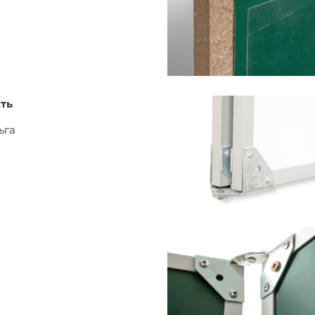
ть
ьга