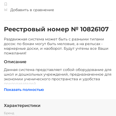
Добавить в сравнение
Реестровый номер № 10826107
Раздвижная система может быть с разными типами
досок: по бокам могут быть меловые, а на рельсах -
маркерные доски, и наоборот. Будут учтены все Ваши
пожелания!
Описание
Данная система представляет собой оборудование для
школ и дошкольных учреждений, предназначенное для
экономии ученического пространства и удобства
преподавателей.
Показать полностью
Функционально состоит из 4-х поверхностей для
писания мелом, две из которых свободно
перемещаются по рельсовой системе, закрывая
Характеристики
интерактивную доску, встроенную в центр рельсовой
системы.
Бренд