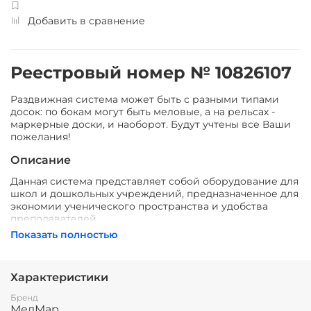
Добавить в сравнение
Реестровый номер № 10826107
Раздвижная система может быть с разными типами
досок: по бокам могут быть меловые, а на рельсах -
маркерные доски, и наоборот. Будут учтены все Ваши
пожелания!
Описание
Данная система представляет собой оборудование для
школ и дошкольных учреждений, предназначенное для
экономии ученического пространства и удобства
преподавателей.
Показать полностью
Функционально состоит из 4-х поверхностей для
писания мелом, две из которых свободно
перемещаются по рельсовой системе, закрывая
Характеристики
интерактивную доску, встроенную в центр рельсовой
системы.
Бренд
МелМар