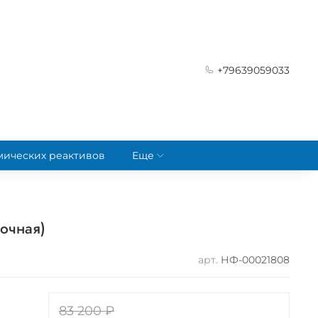
+79639059033
мических реактивов
Еще
мочная)
арт.
НФ-00021808
83 200 ₽