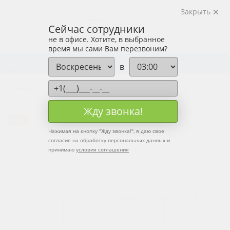
Закрыть
Сейчас сотрудники
не в офисе. Хотите, в выбранное
время мы сами Вам перезвоним?
Школьные доски
Рельсовые системы досок
Новинки
Интер
в
Главная
Каталог
Жду звонка!
-22%
Нажимая на кнопку "
Жду звонка!
", я даю свое
согласие на обработку персональных данных и
принимаю
условия соглашения