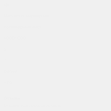
Наличие в реестре Минпромторга
Да
Тип доски
Магнитно-маркерная
Материал поверхности
полимерный лист
Размер (мм)
4000*1000
Количество элементов
5
Количество рабочих поверхностей
7
Цвет
Белый
Вес (кг)
42.6
Отзывы
Отзывов еще никто не оставлял