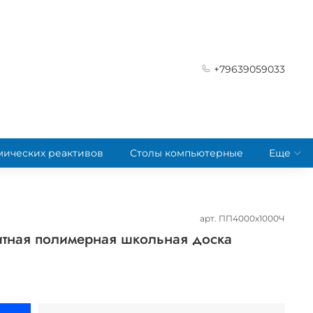
+79639059033
мических реактивов
Столы компьютерные
Еще
арт.
ПП4000х1000Ч
итная полимерная школьная доска