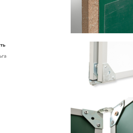
ть
ьга