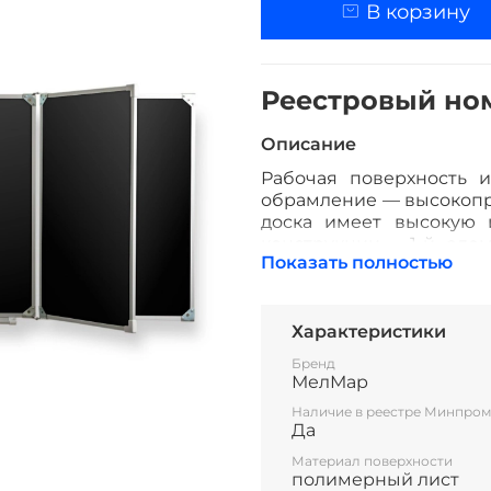
В корзину
Реестровый номе
Описание
Рабочая поверхность и
обрамление — высокопр
доска имеет высокую и
конструкции. 1-й элем
Показать полностью
которая крепится к ст
независимо открываться
доски до плоскости стен
могут быть как для мел
Характеристики
досок рассчитаны на на
Бренд
маркера и принадлежно
МелМар
Все школьные доски со
Наличие в реестре Минпром
Да
Материал поверхности
полимерный лист