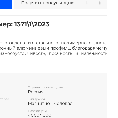
Получить консультацию
р: 1371\1\2023
зготовлена из стального полимерного листа,
очный алюминиевый профиль, благодаря чему
зносоустойчивость, прочность и надежность
ент это центральная часть школьной доски,
ене, а створки (2-й и 3-й элементы), могут
 и закрываться от плоскости центральной части
ы. Также есть статичные 4 и 5 элементные. Они
а, так и для маркера. Петли многоэлементных
грузку свыше 100 кг. Имеется лоток для мела/
Страна производства
стей.
Россия
ответствуют ГОСТ 20064-86 ДОСКИ КЛАССНЫЕ
торга
Тип доски
Магнитно - меловая
Размер (мм)
4000*1000