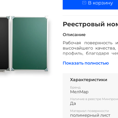
В корзину
Реестровый номе
Описание
Рабочая поверхность и
высочайшего качества
профиль, благодаря че
прочность и надежност
Показать полностью
часть школьной доски, к
элементы), могут незав
центральной части доски
элементные. Они могут 
Характеристики
многоэлементных досок 
Бренд
лоток для мела/маркера
МелМар
Все школьные доски со
Наличие в реестре Минпром
Да
Материал поверхности
полимерный лист