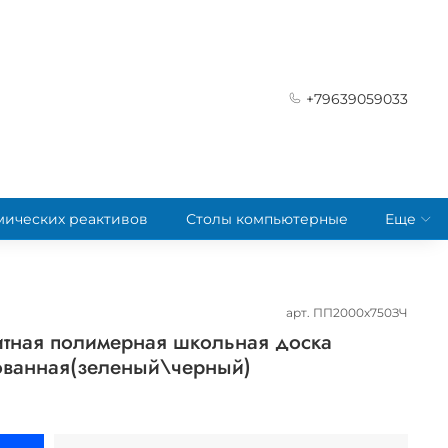
+79639059033
мических реактивов
Столы компьютерные
Еще
арт.
ПП2000х750ЗЧ
итная полимерная школьная доска
ванная(зеленый\черный)