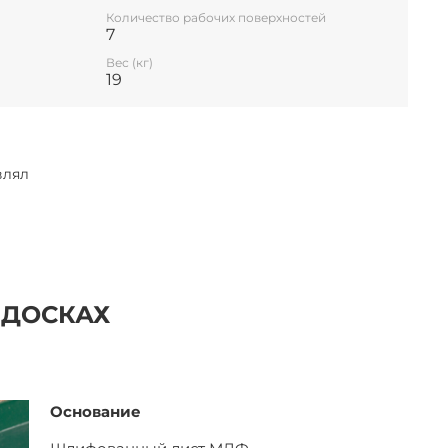
Количество рабочих поверхностей
7
Вес (кг)
19
влял
 ДОСКАХ
Основание