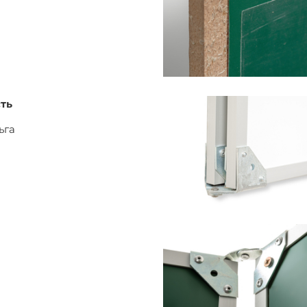
ть
ьга