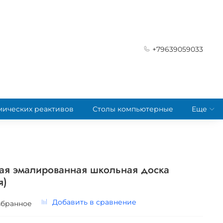
+79639059033
мических реактивов
Столы компьютерные
Еще
ная эмалированная школьная доска
я)
Добавить в сравнение
збранное