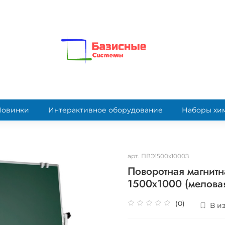
Новинки
Интерактивное оборудование
Наборы хи
арт.
ПВЭ1500х1000З
Поворотная магнит
1500х1000 (мелова
(0)
В и