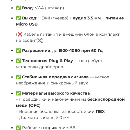
✅
Вход
: VGA (штекер)
✅
Выход
: HDMI (гнездо) +
аудио 3.5 мм
+
питание
Micro USB
(❌ Кабель питания и внешний блок в комплект
не входит❌)
✅
Разрешение
: до
1920×1080 при 60 Гц
✅
Технология Plug & Play
— не требует
установки драйверов
✅
Стабильная передача сигнала
— чёткое
изображение и синхронный звук
✅
Материалы высокого качества
:
– Проводники и наконечники из
бескислородной
меди (OFC)
– Внешняя оболочка: износостойкий
ПВХ
– Диаметр кабеля: 5,0 мм
✅ Рабочее напряжение: 5В