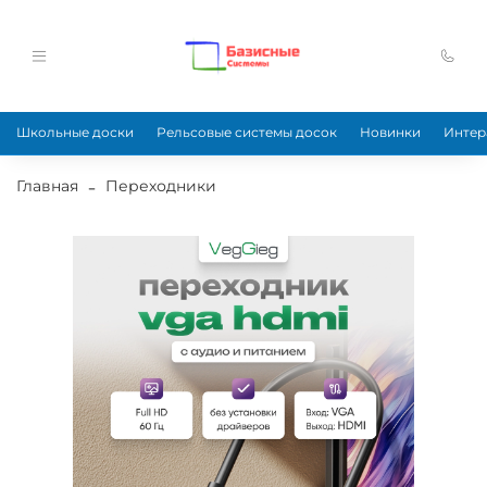
Школьные доски
Рельсовые системы досок
Новинки
Интер
Главная
Переходники