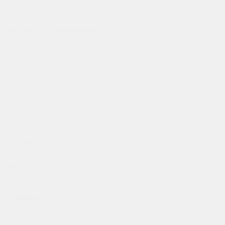
ДОСКИ КЛАССНЫЕ
Да
Тип доски
Магнитно-маркерная
Материал поверхности
полимерный лист
Размер (мм)
2500*1200
Количество элементов
1
Количество рабочих поверхностей
1
Цвет
Белый
Вес (кг)
28.5
Отзывы
Отзывов еще никто не оставлял