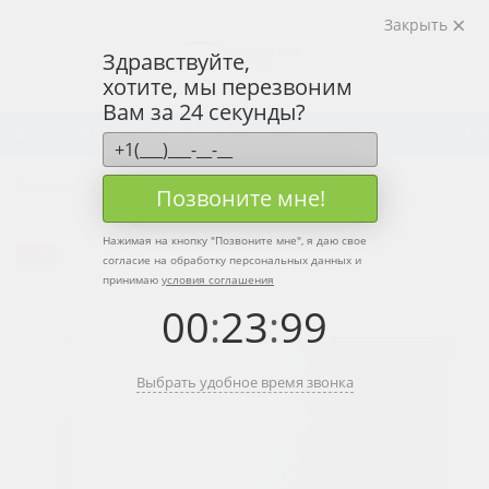
Закрыть
Здравствуйте,
хотите, мы перезвоним
Вам за 24 секунды?
Школьные доски
Рельсовые системы досок
Новинки
Интер
Главная
Каталог
Позвоните мне!
Нажимая на кнопку "
Позвоните мне
", я даю свое
-21%
согласие на обработку персональных данных и
принимаю
условия соглашения
00
:
23
:
99
Выбрать удобное время звонка