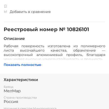
Добавить в сравнение
Реестровый номер № 10826101
Описание
Рабочая поверхность изготовлена из полимерного
листа высочайшего качества, обрамление —
высокопрочный алюминиевый профиль, благодаря
чему имеет высокую износоустойчивость и прочность.
Имеется лоток для мела/маркера и принадлежностей.
Показать полностью
Стальная основа доски даёт возможность крепления
наглядных учебных пособий к поверхности с помощью
магнитов.
Характеристики
Все школьные доски соответствуют ГОСТ 20064-86
Бренд
ДОСКИ КЛАССНЫЕ
МелМар
Страна производства
Россия
Наличие в реестре Минпромторга