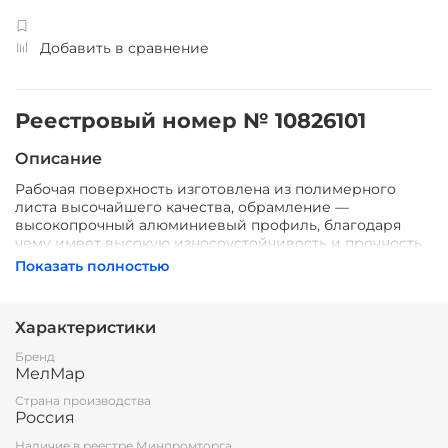
Добавить в сравнение
Реестровый номер № 10826101
Описание
Рабочая поверхность изготовлена из полимерного
листа высочайшего качества, обрамление —
высокопрочный алюминиевый профиль, благодаря
чему имеет высокую износоустойчивость и прочность.
Имеется лоток для мела/маркера и принадлежностей.
Показать полностью
Стальная основа доски даёт возможность крепления
наглядных учебных пособий к поверхности с помощью
магнитов.
Характеристики
Высота доски 1200 мм. (120 см.)
Бренд
МелМар
Все школьные доски соответствуют ГОСТ 20064-86
ДОСКИ КЛАССНЫЕ
Страна производства
Россия
Наличие в реестре Минпромторга