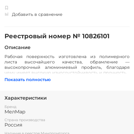
Добавить в сравнение
Реестровый номер № 10826101
Описание
Рабочая поверхность изготовлена из полимерного
листа высочайшего качества, обрамление —
высокопрочный алюминиевый профиль, благодаря
чему имеет высокую износоустойчивость и прочность.
Имеется лоток для мела/маркера и принадлежностей.
Показать полностью
Стальная основа доски даёт возможность крепления
наглядных учебных пособий к поверхности с помощью
магнитов.
Характеристики
Все школьные доски соответствуют ГОСТ 20064-86
Бренд
ДОСКИ КЛАССНЫЕ
МелМар
Страна производства
Россия
Наличие в реестре Минпромторга