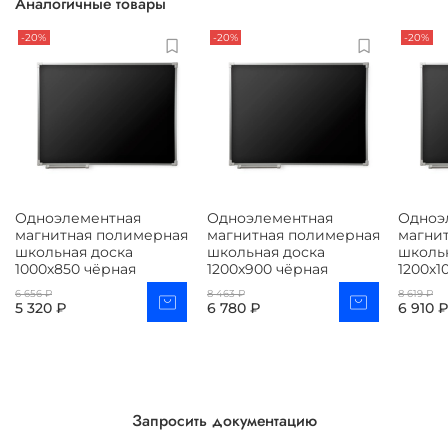
Аналогичные товары
-20%
-20%
-20%
Одноэлементная
Одноэлементная
Одноэ
магнитная полимерная
магнитная полимерная
магни
школьная доска
школьная доска
школь
1000х850 чёрная
1200х900 чёрная
1200х1
6 656 ₽
8 463 ₽
8 619 ₽
5 320 ₽
6 780 ₽
6 910 
Запросить документацию