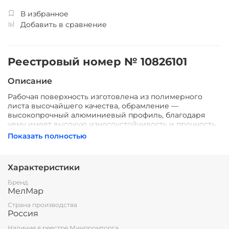
В избранное
Добавить в сравнение
Реестровый номер № 10826101
Описание
Рабочая поверхность изготовлена из полимерного
листа высочайшего качества, обрамление —
высокопрочный алюминиевый профиль, благодаря
чему имеет высокую износоустойчивость и прочность.
Имеется лоток для мела/маркера и принадлежностей.
Показать полностью
Стальная основа доски даёт возможность крепления
наглядных учебных пособий к поверхности с помощью
магнитов.
Характеристики
Все школьные доски соответствуют ГОСТ 20064-86
Бренд
ДОСКИ КЛАССНЫЕ
МелМар
Страна производства
Россия
Наличие в реестре Минпромторга