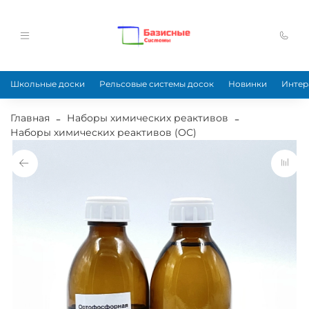
Школьные доски
Рельсовые системы досок
Новинки
Интер
Главная
Наборы химических реактивов
Наборы химических реактивов (ОС)