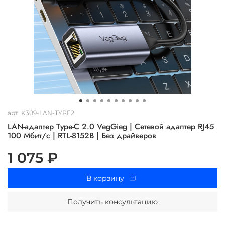
арт.
K309-LAN-TYPE2
LAN-адаптер Type-C 2.0 VegGieg | Сетевой адаптер RJ45
100 Мбит/с | RTL-8152B | Без драйверов
1 075 ₽
В корзину
Получить консультацию