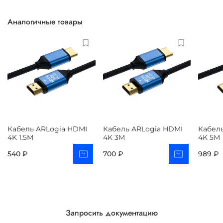
Аналогичные товары
Кабель ARLogia HDMI
Кабель ARLogia HDMI
Кабел
4K 1.5M
4K 3M
4K 5M
540 ₽
700 ₽
989 ₽
Запросить документацию