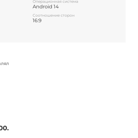
Операционная система
Android 14
Соотношение сторон
16:9
влял
00.