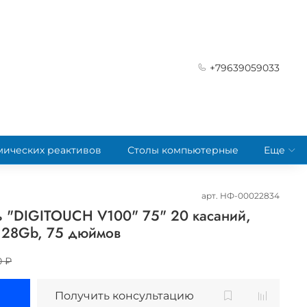
+79639059033
мических реактивов
Столы компьютерные
Еще
арт.
НФ-00022834
ь "DIGITOUCH V100" 75" 20 касаний,
 128Gb, 75 дюймов
0 ₽
Получить консультацию