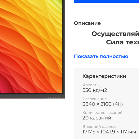
Описание
Осуществляйт
Сила тех
Показать полностью
Характеристики
Яркость
550 кд/м2
Разрешение
3840 × 2160 (4К)
Комплектация поставки
Количество касаний
Кабель питания 1,8 м x 1, 
20 касаний
HDMI 1,5 м x 1, USB A-B 1
Внешний размер
1717.5 × 1041.9 × 117 мм