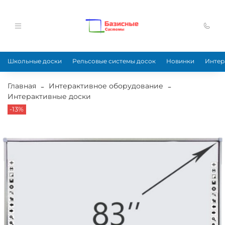
Школьные доски
Рельсовые системы досок
Новинки
Интер
Главная
Интерактивное оборудование
Интерактивные доски
-13%