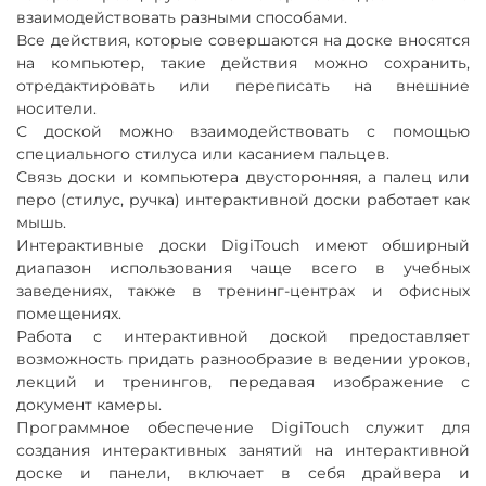
вниз.
взаимодействовать разными способами.
автоматическое распознавание и оптимизация
Все действия, которые совершаются на доске вносятся
геометрических фигур и многоугольников;
на компьютер, такие действия можно сохранить,
набор электронных математических
отредактировать или переписать на внешние
инструментов (циркуль, угольник, линейка,
носители.
транспортир)
С доской можно взаимодействовать с помощью
инструмент "выбор фигуры" оснащен 24 видами;
распознавание рукописного текста (русский,
специального стилуса или касанием пальцев.
английский язык);
Связь доски и компьютера двусторонняя, а палец или
добавление гиперссылок к объектам;
перо (стилус, ручка) интерактивной доски работает как
придание объектам прозрачности;
мышь.
вставка шаблонов и изображений в качестве
Интерактивные доски DigiTouch имеют обширный
фона и использование галереи;
диапазон использования чаще всего в учебных
организация страниц;
сохранение файлов в различных форматах
заведениях, также в
тренинг-центрах и офисных
(например, PDF или HTML);
помещениях.
сохранение страниц в виде отдельных файлов,
Работа с интерактивной доской предоставляет
изображений (например, JPEG илиGIF);
возможность придать разнообразие в ведении уроков,
настройка сетки на страницу;
лекций и тренингов,
передавая изображение с
широкий выбор инструментов рисования,
документ камеры.
отличающихся по типу подключения, стилю
письма, типу пунктирных линий и т.п.;
Программное обеспечение DigiTouch служит для
отображение информации с эффектами
создания интерактивных занятий на интерактивной
наложения теней и подсветки.
доске и панели, включает
в себя драйвера и
ввод текста с экранной клавиатуры.