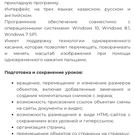
прикладную программу.
настройка палитры плавающих инструментов;
Интерфейс на трех языках: казахском, русском и
автоматические экспорт в формат Office, на веб-
английском.
сайт, автоматическая отправка по e-mail.
вставка анимационных файлов Adobe® Flash® из
Программное обеспечение совместимо с
галереи и добавление своих собственных Flash -
операционными системами: Windows 10, Windows 8.1,
файлов;
Windows 7 SP1.
Имеет поддержку технологии одновременного
касания, которая позволяет перемещать, поворачивать
Программное обеспечение обеспечивает возможность
и менять масштаб
изображения при помощи
создания и проведения уроков на интерактивных
одновременного нажатия пальцами;
досках и панелях, а
также объединять все ранее
созданные обучающие материалы во всех
Подготовка и сохранение уроков:
распространенных программах, таких как Word, Excel,
PowerPoint, включать в презентации и уроки,
вращение, перемещение и изменение размеров
существующие цифровые образовательные ресурсы
объектов, включая добавленные замечания и
из любых источников:
интернет и видеофайлы c
YouTube. ПО позволять работать с 3D фигурами и
создание моментальных снимков
с
экрана;
запись всего происходящего на доске в формате
возможность присвоения ссылок объектам схемы
видео.
на сайты, документы и видео;
Программное обеспечение поставляется в комплекте с
возможность размещения в виде HTML-сайтов с
интерактивной доской
сохранением всех уровней и гиперссылок;
организация страниц
перемещение объектов со страницы на страницу;