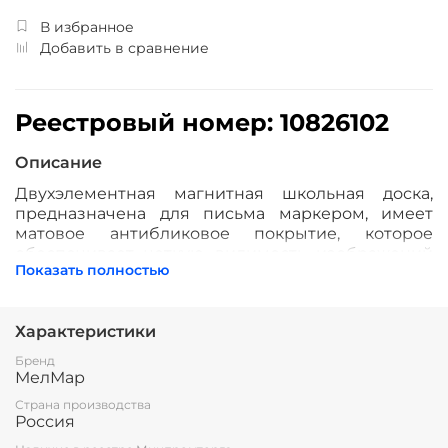
В избранное
Добавить в сравнение
Реестровый номер: 10826102
Описание
Двухэлементная магнитная школьная доска,
предназначена для письма маркером, имеет
матовое антибликовое покрытие, которое
обеспечивает четкую видимость изображений
Показать полностью
под любым углом зрения.
Рабочая поверхность изготовлена из стального
полимерного листа,
Характеристики
обрамление — высокопрочный алюминиевый
Бренд
профиль, благодаря чему имеет высокую
МелМар
износоустойчивость и прочность. Имеется лоток
Страна производства
для мела/маркера и принадлежностей.
Россия
Стальная основа доски даёт возможность
крепления наглядных учебных пособий к