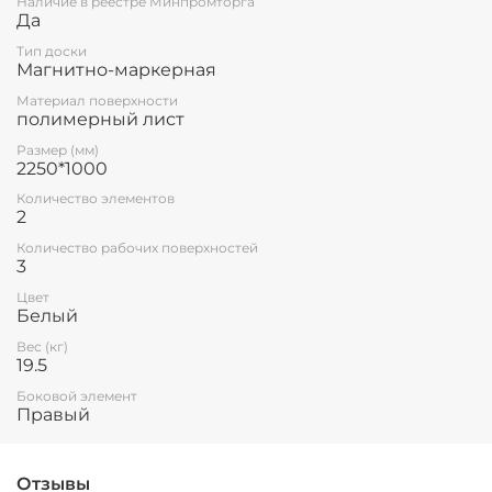
Наличие в реестре Минпромторга
Да
поверхности с помощью магнитов.
Тип доски
Все школьные доски соответствуют ГОСТ 20064-
Магнитно-маркерная
86 ДОСКИ КЛАССНЫЕ
Материал поверхности
полимерный лист
Размер (мм)
2250*1000
Количество элементов
2
Количество рабочих поверхностей
3
Цвет
Белый
Вес (кг)
19.5
Боковой элемент
Правый
Отзывы