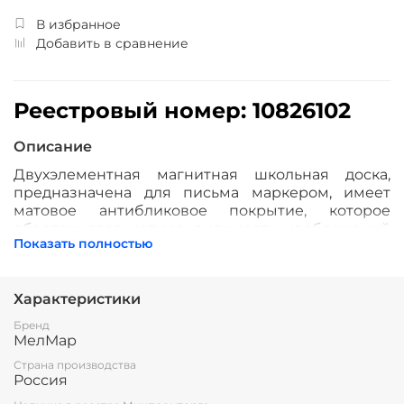
В избранное
Добавить в сравнение
Реестровый номер: 10826102
Описание
Двухэлементная магнитная школьная доска,
предназначена для письма маркером, имеет
матовое антибликовое покрытие, которое
обеспечивает четкую видимость изображений
Показать полностью
под любым углом зрения.
Рабочая поверхность изготовлена из стального
полимерного листа,
Характеристики
обрамление — высокопрочный алюминиевый
Бренд
профиль, благодаря чему имеет высокую
МелМар
износоустойчивость и прочность. Имеется лоток
Страна производства
для мела/маркера и принадлежностей.
Россия
Стальная основа доски даёт возможность
крепления наглядных учебных пособий к