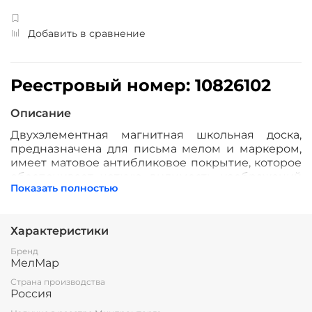
Добавить в сравнение
Реестровый номер: 10826102
Описание
Двухэлементная магнитная школьная доска,
предназначена для письма мелом и маркером,
имеет матовое антибликовое покрытие, которое
обеспечивает четкую видимость изображений
Показать полностью
под любым углом зрения.
Рабочая поверхность изготовлена из
полимерного листа высочайшего качества,
Характеристики
обрамление — высокопрочный алюминиевый
Бренд
профиль, благодаря чему имеет высокую
МелМар
износоустойчивость и прочность. Имеется лоток
Страна производства
для мела/маркера и принадлежностей.
Россия
Стальная основа доски даёт возможность
крепления наглядных учебных пособий к