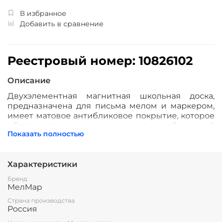
В избранное
Добавить в сравнение
Реестровый номер: 10826102
Описание
Двухэлементная магнитная школьная доска,
предназначена для письма мелом и маркером,
имеет матовое антибликовое покрытие, которое
обеспечивает четкую видимость изображений
Показать полностью
под любым углом зрения.
Рабочая поверхность изготовлена из
полимерного листа высочайшего качества,
Характеристики
обрамление — высокопрочный алюминиевый
Бренд
профиль, благодаря чему имеет высокую
МелМар
износоустойчивость и прочность. Имеется лоток
Страна производства
для мела/маркера и принадлежностей.
Россия
Стальная основа доски даёт возможность
крепления наглядных учебных пособий к