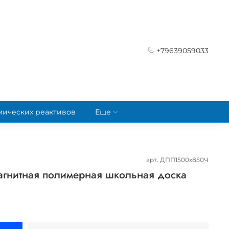
+79639059033
мических реактивов
Еще
арт.
ДПП1500х850Ч
агнитная полимерная школьная доска