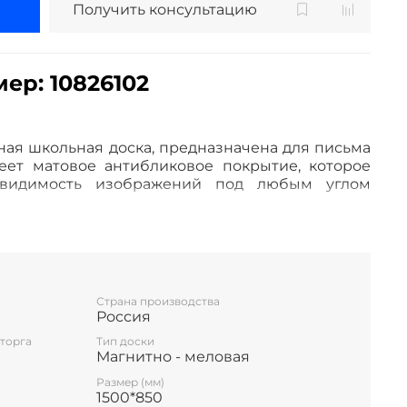
Получить консультацию
ер: 10826102
ая школьная доска, предназначена для письма
ет матовое антибликовое покрытие, которое
 видимость изображений под любым углом
зготовлена из полимерного листа высочайшего
е — высокопрочный алюминиевый профиль,
 высокую износоустойчивость и прочность.
/маркера и принадлежностей.
Страна производства
даёт возможность крепления наглядных учебных
Россия
с помощью магнитов.
торга
Тип доски
ответствуют ГОСТ 20064-86 ДОСКИ КЛАССНЫЕ
Магнитно - меловая
Размер (мм)
1500*850