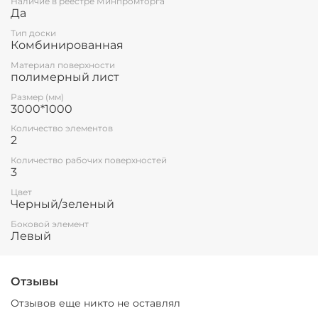
Наличие в реестре Минпромторга
Да
поверхности с помощью магнитов.
Тип доски
Все школьные доски соответствуют ГОСТ 20064-
Комбинированная
86 ДОСКИ КЛАССНЫЕ
Материал поверхности
полимерный лист
Размер (мм)
3000*1000
Количество элементов
2
Количество рабочих поверхностей
3
Цвет
Черный/зеленый
Боковой элемент
Левый
Отзывы
Отзывов еще никто не оставлял