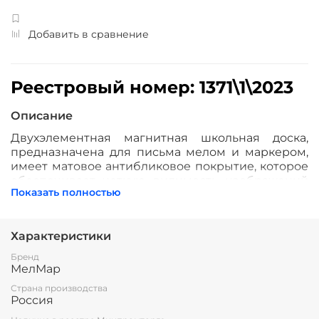
Добавить в сравнение
Реестровый номер: 1371\1\2023
Описание
Двухэлементная магнитная школьная доска,
предназначена для письма мелом и маркером,
имеет матовое антибликовое покрытие, которое
обеспечивает четкую видимость изображений
Показать полностью
под любым углом зрения.
Рабочая поверхность изготовлена из
полимерного листа высочайшего качества,
Характеристики
обрамление — высокопрочный алюминиевый
Бренд
профиль, благодаря чему имеет высокую
МелМар
износоустойчивость и прочность. Имеется лоток
Страна производства
для мела/маркера и принадлежностей.
Россия
Стальная основа доски даёт возможность
крепления наглядных учебных пособий к