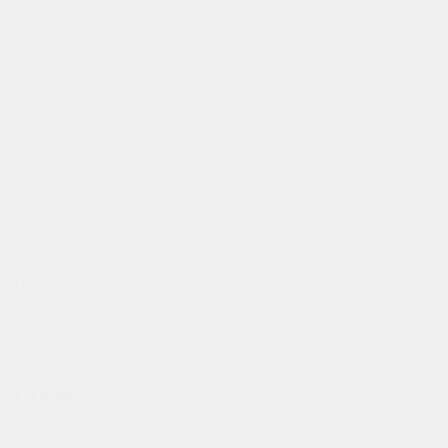
Наличие в реестре Минпромторга
Да
поверхности с помощью магнитов.
Тип доски
Все школьные доски соответствуют ГОСТ 20064-
Магнитно - меловая
86 ДОСКИ КЛАССНЫЕ
Материал поверхности
полимерный лист
Размер (мм)
2550*1000
Количество элементов
2
Количество рабочих поверхностей
3
Цвет
Черный
Боковой элемент
Левый
Отзывы
Отзывов еще никто не оставлял