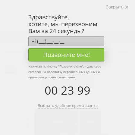
Закрыть
Здравствуйте,
хотите, мы перезвоним
Вам за 24 секунды?
Школьные доски
Рельсовые системы досок
Новинки
Интер
Главная
Школьные доски
ДОСКИ 2-ЭЛЕМЕНТНЫЕ
Позвоните мне!
Нажимая на кнопку "
Позвоните мне
", я даю свое
-22%
согласие на обработку персональных данных и
принимаю
условия соглашения
00
:
23
:
99
Выбрать удобное время звонка