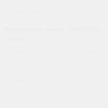
В избранное
Добавить в сравнение
Реестровый номер: 1371\1\2023
Описание
Двухэлементная магнитная школьная доска,
предназначена для письма мелом и маркером,
имеет матовое антибликовое покрытие, которое
обеспечивает четкую видимость изображений
Показать полностью
под любым углом зрения.
Рабочая поверхность изготовлена из
полимерного листа высочайшего качества,
Характеристики
обрамление — высокопрочный алюминиевый
Бренд
профиль, благодаря чему имеет высокую
МелМар
износоустойчивость и прочность. Имеется лоток
Страна производства
для мела/маркера и принадлежностей.
Россия
Стальная основа доски даёт возможность
крепления наглядных учебных пособий к