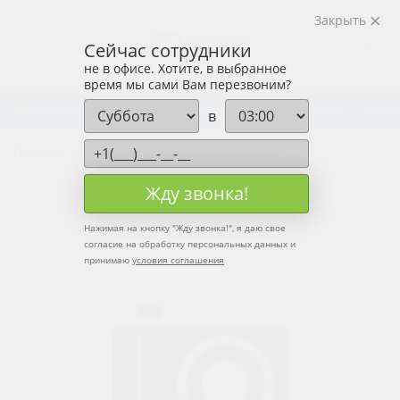
Закрыть
Сейчас сотрудники
не в офисе. Хотите, в выбранное
время мы сами Вам перезвоним?
Школьные доски
Рельсовые системы досок
Новинки
Интер
в
Главная
Рельсовые системы досок
Жду звонка!
Нажимая на кнопку "
Жду звонка!
", я даю свое
согласие на обработку персональных данных и
принимаю
условия соглашения