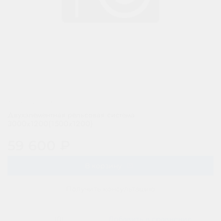
арт.
РСД3000х1200
Двухэлементная рельсовая система
3000х1200(1500х1200)
59 600 ₽
В корзину
Получить консультацию
Добавить в сравнение
(0)